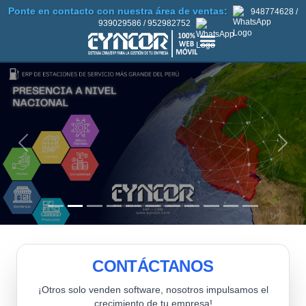
Ponte en contacto con nuestra área de ventas:
948774628
/
939029586
/
952982752
Previous
Next
CONTÁCTANOS
¡Otros solo venden software, nosotros impulsamos el
crecimiento de tu empresa!